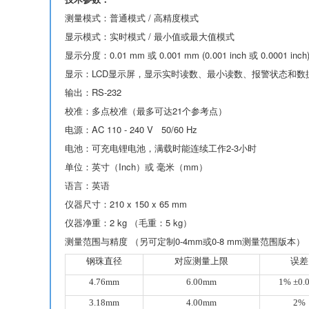
测量模式：普通模式 / 高精度模式
显示模式：实时模式 / 最小值或最大值模式
显示分度：0.01 mm 或 0.001 mm (0.001 inch 或 0.0001 inch
显示：LCD显示屏，显示实时读数、最小读数、报警状态和数
输出：RS-232
校准：多点校准（最多可达21个参考点）
电源：AC 110 - 240 V 50/60 Hz
电池：可充电锂电池，满载时能连续工作2-3小时
单位：英寸（Inch）或 毫米（mm）
语言：英语
仪器尺寸：210 x 150 x 65 mm
仪器净重：2 kg （毛重：5 kg）
测量范围与精度 （另可定制0-4mm或0-8 mm测量范围版本）
钢珠直径
对应测量上限
误差
4.76mm
6.00mm
1% ±0.
3.18mm
4.00mm
2%