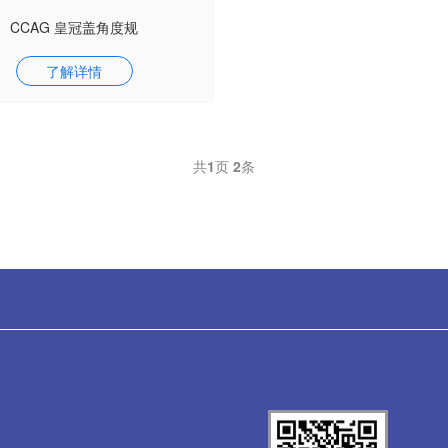
CCAG 皇冠盖角度规
了解详情
共
1
页
2
条