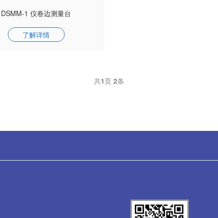
DSMM-1 仪卷边测量台
了解详情
共
1
页
2
条