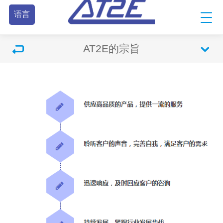
语言
AT2E的宗旨